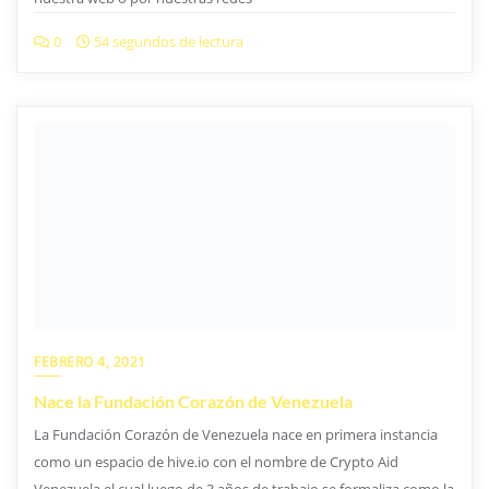
0
54 segundos de lectura
FEBRERO 4, 2021
Nace la Fundación Corazón de Venezuela
La Fundación Corazón de Venezuela nace en primera instancia
como un espacio de hive.io con el nombre de Crypto Aid
Venezuela el cual luego de 3 años de trabajo se formaliza como la
Fundación COVEN3
0
2 minutos de lectura